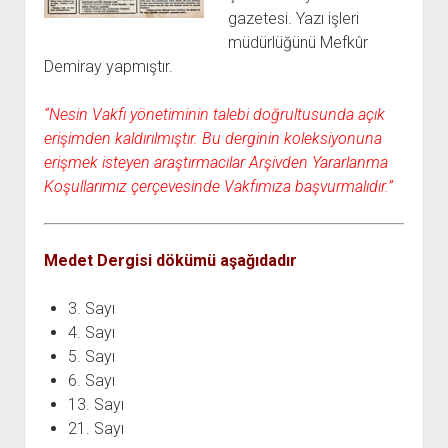
açılır
BARIŞ HAREKETLERİ ARŞİV FONU
SOL HAREKETLER KİTAPLIĞI
ÜYE BAŞVURU FORMU
İLETİŞİM
aç
gazetesi. Yazı işleri
menüyü
ARŞİVLERDEN YARARLANMA FORMU
DAVA DOSYALARI ARŞİV FONU
EMEK HAREKETİ KİTAPLIĞI
İLETİŞİM BİLGİLERİ
aç
müdürlüğünü Mefkûr
Demiray yapmıştır.
GÖRSEL-İŞİTSEL ARŞİV FONU
BARIŞ HAREKETİ KİTAPLIĞI
BANKA HESAPLARIMIZ
KİTAP ABONE FORMU
ARŞİVLERDEN YARARLANMA KOŞULLARI
GENÇLİK HAREKETİ KİTAPLIĞI
ÇALIŞMA GÜNLERİMİZ
“Nesin Vakfı yönetiminin talebi doğrultusunda açık
KADIN HAREKETİ KİTAPLIĞI
erişimden kaldırılmıştır. Bu derginin koleksiyonuna
erişmek isteyen araştırmacılar Arşivden Yararlanma
ÖĞRETMEN HAREKETİ KİTAPLIĞI
Koşullarımız çerçevesinde Vakfımıza başvurmalıdır.”
ANTİKOMÜNİZM KİTAPLIĞI
AYDINLIK KÜLLİYATI KİTAPLIĞI
Medet Dergisi dökümü aşağıdadır
NÂZIM HİKMET KİTAPLIĞI
HİKMET KIVILCIMLI KİTAPLIĞI
3. Sayı
KERİM SADİ KİTAPLIĞI
4. Sayı
5. Sayı
HAYDAR RİFAT KİTAPLIĞI
6. Sayı
1940’LI YILLAR KİTAPLIĞI
13. Sayı
açılır
YURTDIŞI KİTAPLIĞI
21. Sayı
menüyü