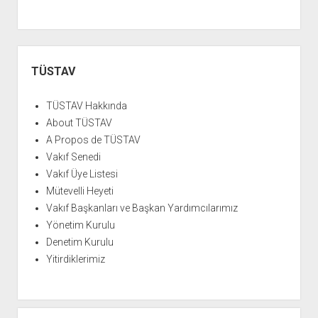
YURTDIŞI KİTAPLIĞI
aç
ATTF KİTAPLIĞI
FİDEF KİTAPLIĞI
Yan
Menü
TÜSTAV
TDF KİTAPLIĞI
GDF KİTAPLIĞI
TÜSTAV Hakkında
About TÜSTAV
A Propos de TÜSTAV
Vakıf Senedi
Vakıf Üye Listesi
Mütevelli Heyeti
Vakıf Başkanları ve Başkan Yardımcılarımız
Yönetim Kurulu
Denetim Kurulu
Yitirdiklerimiz