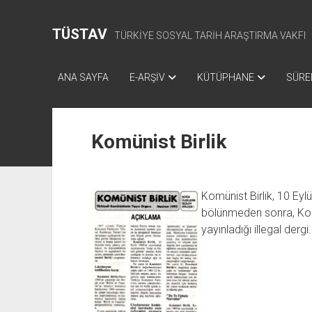
TÜSTAV
TÜRKİYE SOSYAL TARİH ARAŞTIRMA VAKFI
ANA SAYFA
E-ARŞİV
KÜTÜPHANE
SÜREL
Komünist Birlik
Komünist Birlik, 10 Eyl
bölünmeden sonra, Komün
yayınladığı illegal dergi.