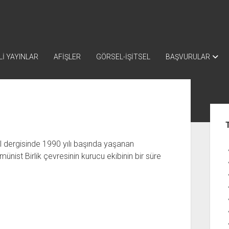
İ YAYINLAR
AFİŞLER
GÖRSEL-İŞİTSEL
BAŞVURULAR
Yan
Me
ül dergisinde 1990 yılı başında yaşanan
ist Birlik çevresinin kurucu ekibinin bir süre