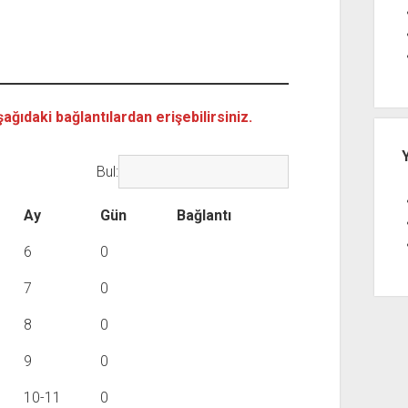
ğıdaki bağlantılardan erişebilirsiniz.
Bul:
Ay
Gün
Bağlantı
6
0
7
0
8
0
9
0
10-11
0