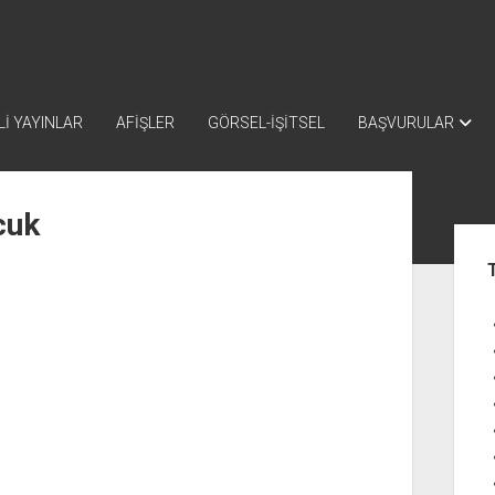
İ YAYINLAR
AFİŞLER
GÖRSEL-İŞİTSEL
BAŞVURULAR
cuk
Yan
Me