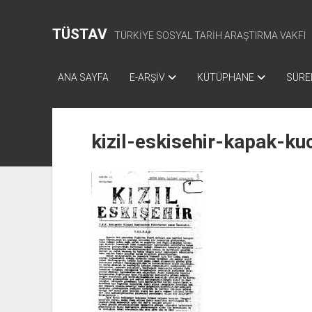
TÜSTAV
TÜRKİYE SOSYAL TARİH ARAŞTIRMA VAKFI
ANA SAYFA
E-ARŞİV
KÜTÜPHANE
SÜREL
kizil-eskisehir-kapak-ku