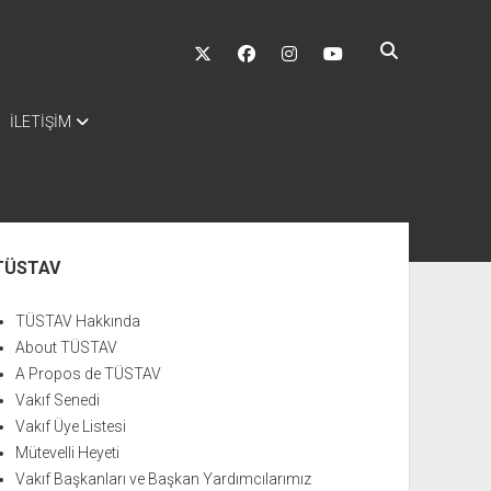
twitter
facebook
instagram
youtube
İLETİŞİM
nü
TÜSTAV
TÜSTAV Hakkında
About TÜSTAV
A Propos de TÜSTAV
Vakıf Senedi
Vakıf Üye Listesi
Mütevelli Heyeti
Vakıf Başkanları ve Başkan Yardımcılarımız