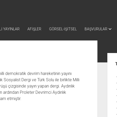
İ YAYINLAR
AFİŞLER
GÖRSEL-İŞİTSEL
BAŞVURULAR
Yan
Me
illi demokratik devrim hareketinin yayını
ık Sosyalist Dergi ve Türk Solu ile birlikte Milli
şü çizgisinde yayın yapan dergi. Aydınlık
n ardından Proleter Devrimci Aydınlık
am etmiştir.