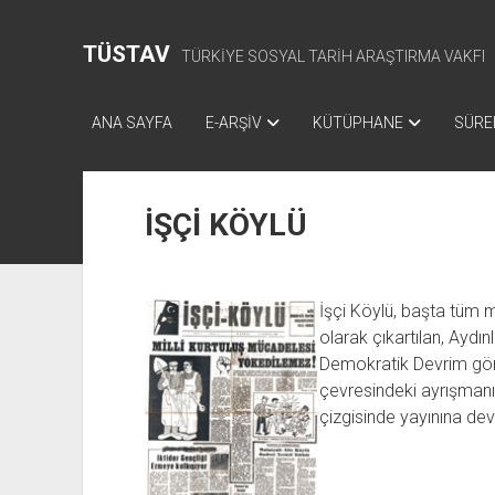
TÜSTAV
TÜRKİYE SOSYAL TARİH ARAŞTIRMA VAKFI
ANA SAYFA
E-ARŞİV
KÜTÜPHANE
SÜREL
İŞÇİ KÖYLÜ
İşçi Köylü, başta tüm m
olarak çıkartılan, Aydınl
Demokratik Devrim görü
çevresindeki ayrışmanı
çizgisinde yayınına dev