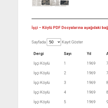
İşçi – Köylü PDF Dosyalarına aşağıdaki bağl
Sayfada
Kayıt Göster
Dergi
Sayı
Yıl
İşçi Köylü
1
1969
İşçi Köylü
2
1969
İşçi Köylü
3
1969
İşçi Köylü
4
1969
İşçi Köylü
5
1969