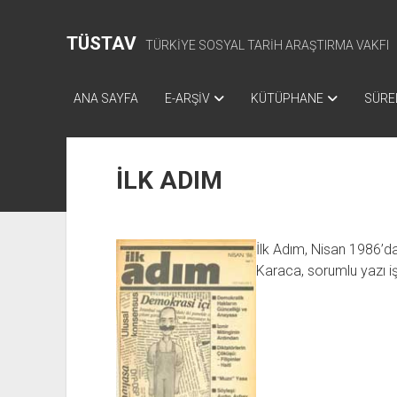
TÜSTAV
TÜRKİYE SOSYAL TARİH ARAŞTIRMA VAKFI
ANA SAYFA
E-ARŞİV
KÜTÜPHANE
SÜREL
İLK ADIM
İlk Adım, Nisan 1986’d
Karaca, sorumlu yazı i