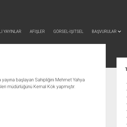
İ YAYINLAR
AFİŞLER
GÖRSEL-İŞİTSEL
BAŞVURULAR
Yan
Me
a yayına başlayan Sahipliğini Mehmet Yahya
şleri müdürlüğünü Kemal Kök yapmıştır.