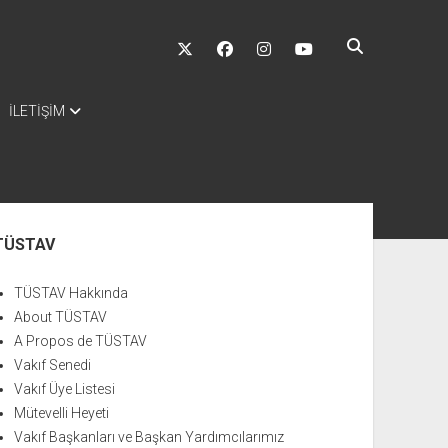
twitter
facebook
instagram
youtube
İLETİŞİM
nü
TÜSTAV
TÜSTAV Hakkında
About TÜSTAV
A Propos de TÜSTAV
Vakıf Senedi
Vakıf Üye Listesi
Mütevelli Heyeti
Vakıf Başkanları ve Başkan Yardımcılarımız