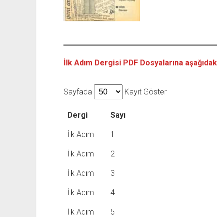
İlk Adım Dergisi PDF Dosyalarına aşağıdaki 
Sayfada
Kayıt Göster
Dergi
Sayı
İlk Adım
1
İlk Adım
2
İlk Adım
3
İlk Adım
4
İlk Adım
5