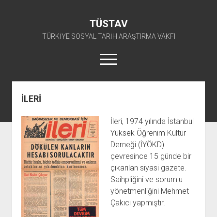
TÜSTAV
TÜRKİYE SOSYAL TARİH ARAŞTIRMA VAKFI
menüyü
aç
twitter
facebook
instagram
youtube
İLERİ
ANA SAYFA
İleri, 1974 yılında İstanbul
açılır
E-ARŞİV
Yüksek Öğrenim Kültür
menüyü
açılır
TKP ARŞİV FONU
KÜTÜPHANE
aç
Derneği (İYÖKD)
menüyü
çevresince 15 günde bir
SÜRELİ YAYINLAR
TİP ARŞİV FONU
TKP KİTAPLIĞI
aç
çıkarılan siyasi gazete.
TSİP ARŞİV FONU
TİP KİTAPLIĞI
AFİŞLER
Saihpliğini ve sorumlu
TBKP ARŞİV FONU
GÖRSEL-İŞİTSEL
TSİP KİTAPLIĞI
yönetmenliğini Mehmet
Çakıcı yapmıştır.
açılır
İŞÇİ HAREKETLERİ ARŞİV FONU
TBKP KİTAPLIĞI
BAŞVURULAR
menüyü