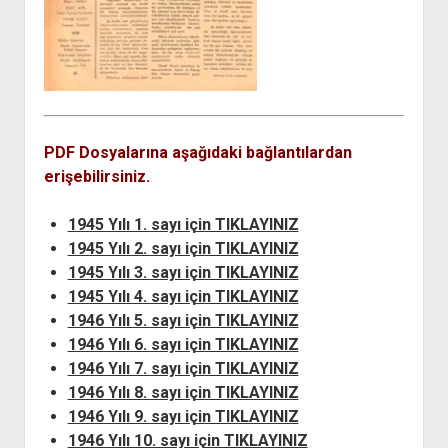
açılır
BARIŞ HAREKETLERİ ARŞİV FONU
SOL HAREKETLER KİTAPLIĞI
ÜYE BAŞVURU FORMU
İLETİŞİM
aç
menüyü
ARŞİVLERDEN YARARLANMA FORMU
DAVA DOSYALARI ARŞİV FONU
EMEK HAREKETİ KİTAPLIĞI
İLETİŞİM BİLGİLERİ
aç
GÖRSEL-İŞİTSEL ARŞİV FONU
BARIŞ HAREKETİ KİTAPLIĞI
BANKA HESAPLARIMIZ
KİTAP ABONE FORMU
ARŞİVLERDEN YARARLANMA KOŞULLARI
GENÇLİK HAREKETİ KİTAPLIĞI
ÇALIŞMA GÜNLERİMİZ
KADIN HAREKETİ KİTAPLIĞI
PDF Dosyalarına aşağıdaki bağlantılardan
ÖĞRETMEN HAREKETİ KİTAPLIĞI
erişebilirsiniz.
ANTİKOMÜNİZM KİTAPLIĞI
1945 Yılı 1. sayı için TIKLAYINIZ
AYDINLIK KÜLLİYATI KİTAPLIĞI
1945 Yılı 2. sayı için TIKLAYINIZ
NÂZIM HİKMET KİTAPLIĞI
1945 Yılı 3. sayı için TIKLAYINIZ
HİKMET KIVILCIMLI KİTAPLIĞI
1945 Yılı 4. sayı için TIKLAYINIZ
1946 Yılı 5. sayı için TIKLAYINIZ
KERİM SADİ KİTAPLIĞI
1946 Yılı 6. sayı için TIKLAYINIZ
HAYDAR RİFAT KİTAPLIĞI
1946 Yılı 7. sayı için TIKLAYINIZ
1940’LI YILLAR KİTAPLIĞI
1946 Yılı 8. sayı için TIKLAYINIZ
1946 Yılı 9. sayı için TIKLAYINIZ
açılır
YURTDIŞI KİTAPLIĞI
menüyü
1946 Yılı 10. sayı için TIKLAYINIZ