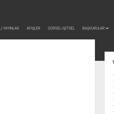
İ YAYINLAR
AFİŞLER
GÖRSEL-İŞİTSEL
BAŞVURULAR
Yan
Me