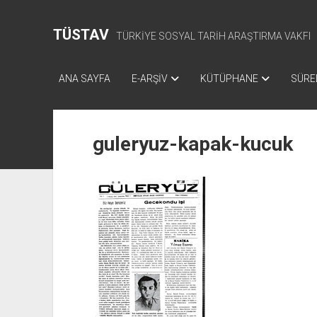
TÜSTAV
TÜRKİYE SOSYAL TARİH ARAŞTIRMA VAKFI
ANA SAYFA
E-ARŞİV
KÜTÜPHANE
SÜREL
guleryuz-kapak-kucuk