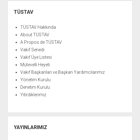
YURTDIŞI KİTAPLIĞI
aç
Yan
Menü
ATTF KİTAPLIĞI
TÜSTAV
FİDEF KİTAPLIĞI
TÜSTAV Hakkında
TDF KİTAPLIĞI
About TÜSTAV
GDF KİTAPLIĞI
A Propos de TÜSTAV
Vakıf Senedi
Vakıf Üye Listesi
Mütevelli Heyeti
Vakıf Başkanları ve Başkan Yardımcılarımız
Yönetim Kurulu
Denetim Kurulu
Yitirdiklerimiz
YAYINLARIMIZ