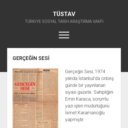
TÜSTAV
TÜRKİYE SOSYAL TARİH ARAŞTIRMA VAKFI
menüyü
aç
twitter
facebook
instagram
youtube
GERÇEĞİN SESİ
ANA SAYFA
Gerçeğin Sesi, 1974
açılır
E-ARŞİV
yılında İstanbul’da onbeş
menüyü
açılır
TKP ARŞİV FONU
KÜTÜPHANE
aç
günde bir yayınlanan
menüyü
siyasi gazete. Sahipliğini
SÜRELİ YAYINLAR
TİP ARŞİV FONU
TKP KİTAPLIĞI
aç
Emin Karaca, sorumlu
TSİP ARŞİV FONU
TİP KİTAPLIĞI
AFİŞLER
yazı işleri müdürlüğünü
TBKP ARŞİV FONU
GÖRSEL-İŞİTSEL
TSİP KİTAPLIĞI
İsmet Karamanoğlu
yapmıştır.
açılır
İŞÇİ HAREKETLERİ ARŞİV FONU
TBKP KİTAPLIĞI
BAŞVURULAR
menüyü