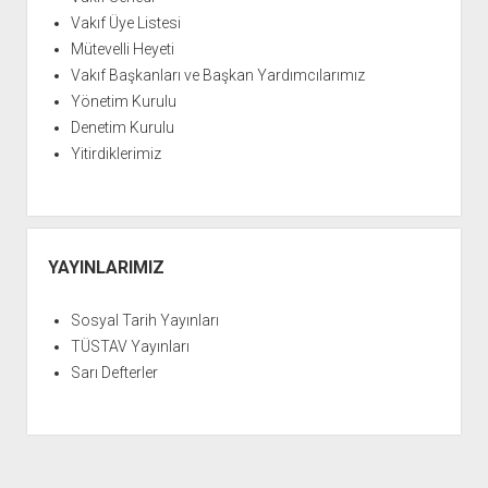
YURTDIŞI KİTAPLIĞI
aç
Vakıf Üye Listesi
ATTF KİTAPLIĞI
Mütevelli Heyeti
FİDEF KİTAPLIĞI
Vakıf Başkanları ve Başkan Yardımcılarımız
Yönetim Kurulu
TDF KİTAPLIĞI
Denetim Kurulu
GDF KİTAPLIĞI
Yitirdiklerimiz
YAYINLARIMIZ
Sosyal Tarih Yayınları
TÜSTAV Yayınları
Sarı Defterler