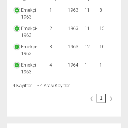
YURTDIŞI KİTAPLIĞI
aç
Emekçi-
1
1963
11
8
ATTF KİTAPLIĞI
1963
FİDEF KİTAPLIĞI
Emekçi-
2
1963
11
15
TDF KİTAPLIĞI
1963
GDF KİTAPLIĞI
Emekçi-
3
1963
12
10
1963
Emekçi-
4
1964
1
1
1963
4 Kayıttan 1 - 4 Arası Kayıtlar
1
❮
❯
Yan