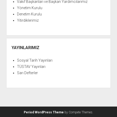
YURTDIŞI KİTAPLIĞI
Vakıf Başkanları ve Başkan Yardımcılarımız
aç
Yönetim Kurulu
ATTF KİTAPLIĞI
Denetim Kurulu
FİDEF KİTAPLIĞI
Yitirdiklerimiz
TDF KİTAPLIĞI
GDF KİTAPLIĞI
YAYINLARIMIZ
Sosyal Tarih Yayınları
TÜSTAV Yayınları
Sarı Defterler
Period WordPress Theme
by Compete Themes.