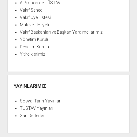
YURTDIŞI KİTAPLIĞI
aç
A Propos de TÜSTAV
Vakıf Senedi
ATTF KİTAPLIĞI
Vakıf Üye Listesi
FİDEF KİTAPLIĞI
Mütevelli Heyeti
TDF KİTAPLIĞI
Vakıf Başkanları ve Başkan Yardımcılarımız
Yönetim Kurulu
GDF KİTAPLIĞI
Denetim Kurulu
Yitirdiklerimiz
YAYINLARIMIZ
Sosyal Tarih Yayınları
TÜSTAV Yayınları
Sarı Defterler