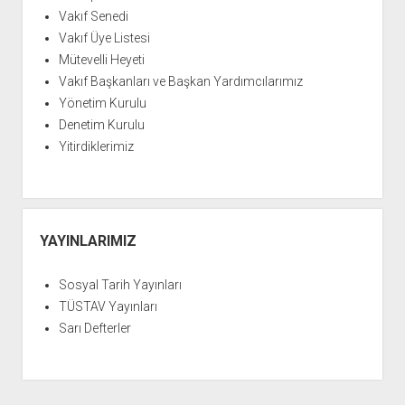
YURTDIŞI KİTAPLIĞI
aç
Vakıf Senedi
ATTF KİTAPLIĞI
Vakıf Üye Listesi
Mütevelli Heyeti
FİDEF KİTAPLIĞI
Vakıf Başkanları ve Başkan Yardımcılarımız
TDF KİTAPLIĞI
Yönetim Kurulu
GDF KİTAPLIĞI
Denetim Kurulu
Yitirdiklerimiz
YAYINLARIMIZ
Sosyal Tarih Yayınları
TÜSTAV Yayınları
Sarı Defterler