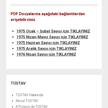
açılır
BARIŞ HAREKETLERİ ARŞİV FONU
SOL HAREKETLER KİTAPLIĞI
ÜYE BAŞVURU FORMU
İLETİŞİM
aç
menüyü
ARŞİVLERDEN YARARLANMA FORMU
DAVA DOSYALARI ARŞİV FONU
EMEK HAREKETİ KİTAPLIĞI
İLETİŞİM BİLGİLERİ
aç
PDF Dosyalarına aşağıdaki bağlantılardan
GÖRSEL-İŞİTSEL ARŞİV FONU
BARIŞ HAREKETİ KİTAPLIĞI
BANKA HESAPLARIMIZ
KİTAP ABONE FORMU
erişebilirsiniz.
ARŞİVLERDEN YARARLANMA KOŞULLARI
GENÇLİK HAREKETİ KİTAPLIĞI
ÇALIŞMA GÜNLERİMİZ
1975 Ocak – Şubat Sayısı için TIKLAYINIZ
KADIN HAREKETİ KİTAPLIĞI
1975 Nisan-Mayıs Sayısı için TIKLAYINIZ
ÖĞRETMEN HAREKETİ KİTAPLIĞI
1975 Haziran Sayısı için TIKLAYINIZ
ANTİKOMÜNİZM KİTAPLIĞI
1975 Aralık Sayısı için TIKLAYINIZ
1976 Nisan Sayısı için TIKLAYINIZ
AYDINLIK KÜLLİYATI KİTAPLIĞI
NÂZIM HİKMET KİTAPLIĞI
HİKMET KIVILCIMLI KİTAPLIĞI
Yan
KERİM SADİ KİTAPLIĞI
Menü
TÜSTAV
HAYDAR RİFAT KİTAPLIĞI
1940’LI YILLAR KİTAPLIĞI
TÜSTAV Hakkında
About TÜSTAV
açılır
YURTDIŞI KİTAPLIĞI
menüyü
A Propos de TÜSTAV