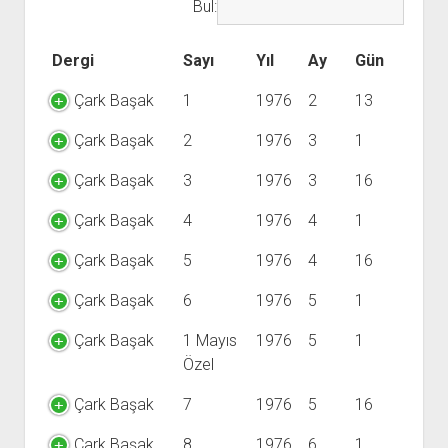
YURTDIŞI KİTAPLIĞI
Bul:
aç
ATTF KİTAPLIĞI
Dergi
Sayı
Yıl
Ay
Gün
FİDEF KİTAPLIĞI
Çark Başak
1
1976
2
13
TDF KİTAPLIĞI
GDF KİTAPLIĞI
Çark Başak
2
1976
3
1
Çark Başak
3
1976
3
16
Çark Başak
4
1976
4
1
Çark Başak
5
1976
4
16
Çark Başak
6
1976
5
1
Çark Başak
1 Mayıs
1976
5
1
Özel
Çark Başak
7
1976
5
16
Çark Başak
8
1976
6
1