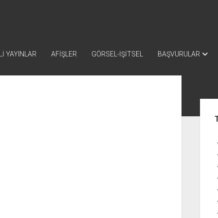
İ YAYINLAR
AFİŞLER
GÖRSEL-İŞİTSEL
BAŞVURULAR
Yan
Me