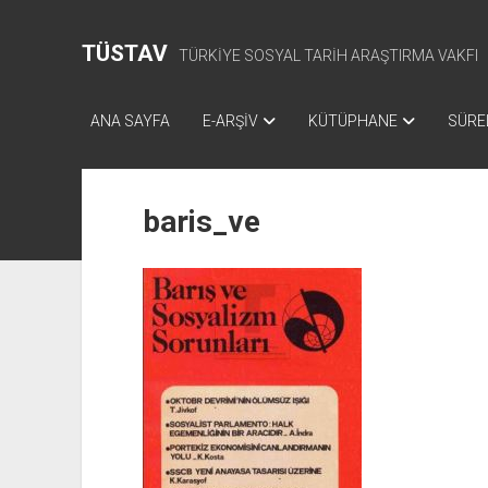
TÜSTAV
TÜRKİYE SOSYAL TARİH ARAŞTIRMA VAKFI
ANA SAYFA
E-ARŞİV
KÜTÜPHANE
SÜREL
baris_ve