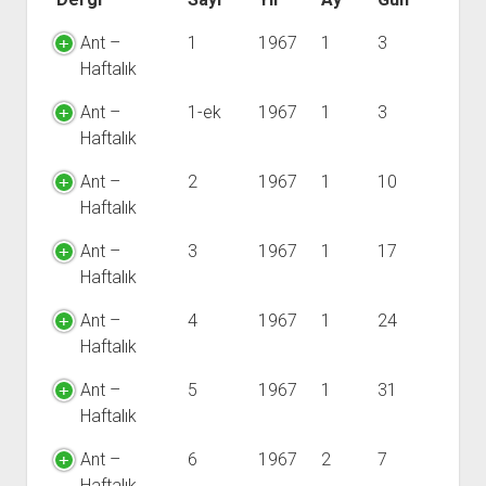
YURTDIŞI KİTAPLIĞI
aç
ATTF KİTAPLIĞI
Ant –
1
1967
1
3
Haftalık
FİDEF KİTAPLIĞI
TDF KİTAPLIĞI
Ant –
1-ek
1967
1
3
Haftalık
GDF KİTAPLIĞI
Ant –
2
1967
1
10
Haftalık
Ant –
3
1967
1
17
Haftalık
Ant –
4
1967
1
24
Haftalık
Ant –
5
1967
1
31
Haftalık
Ant –
6
1967
2
7
Haftalık