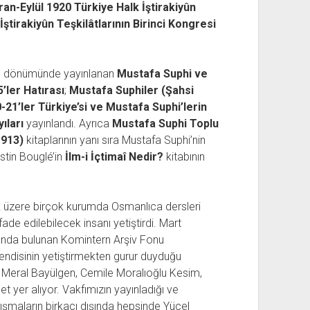
ran-Eylül 1920 Türkiye Halk İştirakiyûn
ştirakiyûn Teşkilâtlarının Birinci Kongresi
. yıl dönümünde yayınlanan
Mustafa Suphi ve
5’ler Hatırası
;
Mustafa Suphiler (Şahsi
-21’ler Türkiye’si ve Mustafa Suphi’lerin
ıları
yayınlandı. Ayrıca
Mustafa Suphi Toplu
1913)
kitaplarının yanı sıra Mustafa Suphi’nin
stin Bouglé’in
İlm-i İçtimaî Nedir?
kitabının
ak üzere birçok kurumda Osmanlıca dersleri
fade edilebilecek insanı yetiştirdi. Mart
ında bulunan Komintern Arşiv Fonu
endisinin yetiştirmekten gurur duyduğu
, Meral Bayülgen, Cemile Moralıoğlu Kesim,
t yer alıyor. Vakfımızın yayınladığı ve
ışmaların birkaçı dışında hepsinde Yücel