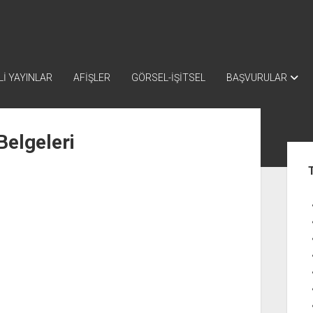
İ YAYINLAR
AFİŞLER
GÖRSEL-İŞİTSEL
BAŞVURULAR
elgeleri
Yan
Me