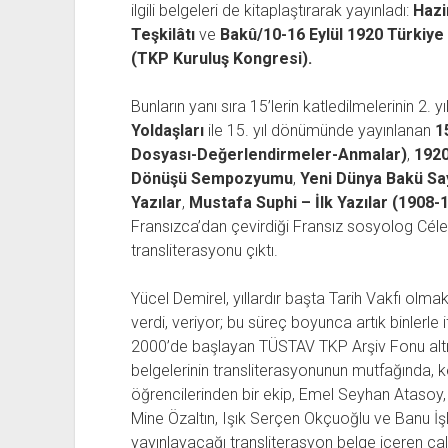
ilgili belgeleri de kitaplaştırarak yayınladı:
Hazi
Teşkilâtı
ve
Bakû/10-16 Eylül 1920 Türkiye İ
(TKP Kuruluş Kongresi).
Bunların yanı sıra 15’lerin katledilmelerinin 2
Yoldaşları
ile 15. yıl dönümünde yayınlanan
1
Dosyası-Değerlendirmeler-Anmalar)
,
1920
Dönüşü Sempozyumu
,
Yeni Dünya Bakü Say
Yazılar
,
Mustafa Suphi – İlk Yazılar (1908-
Fransızca’dan çevirdiği Fransız sosyolog Céle
transliterasyonu çıktı.
Yücel Demirel, yıllardır başta Tarih Vakfı olm
verdi, veriyor; bu süreç boyunca artık binlerle i
2000’de başlayan TÜSTAV TKP Arşiv Fonu alt
belgelerinin transliterasyonunun mutfağında, k
öğrencilerinden bir ekip, Emel Seyhan Atasoy
Mine Özaltın, Işık Serçen Okçuoğlu ve Banu İşle
yayınlayacağı transliterasyon belge içeren çal