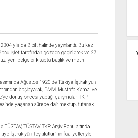
04 yılında 2 cilt halinde yayınlandı. Bu kez
 Banu İşlet tarafından gözden geçirilerek ve 27
uz; yeni belgeler kitapta başlık ve metin
asımında Ağustos 1920’de Türkiye İştirakiyun
çtimaından başlayarak, BMM, Mustafa Kemal ve
ye’ye dönüş öncesi yaptığı çalışmalar, TKP
 ertesinde yaşanan sürece dair mektup, tutanak
nde TÜSTAV, TÜSTAV TKP Arşiv Fonu altında
e İştirakiyûn Teşkilâtları’nın faaliyetleriyle