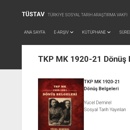
TÜSTAV
TÜRKİYE SOSYAL TARİH ARAŞTIRMA VAKFI
ANA SAYFA
E-ARŞİV
KÜTÜPHANE
SÜREL
TKP MK 1920-21 Dönüş B
TKP MK 1920-21
Dönüş Belgeleri
Yücel Demirel
Sosyal Tarih Yayınları