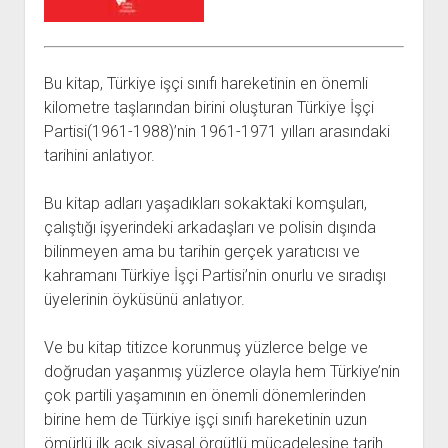
açılır
BARIŞ HAREKETLERİ ARŞİV FONU
SOL HAREKETLER KİTAPLIĞI
ÜYE BAŞVURU FORMU
İLETİŞİM
aç
menüyü
ARŞİVLERDEN YARARLANMA FORMU
DAVA DOSYALARI ARŞİV FONU
EMEK HAREKETİ KİTAPLIĞI
İLETİŞİM BİLGİLERİ
aç
GÖRSEL-İŞİTSEL ARŞİV FONU
BARIŞ HAREKETİ KİTAPLIĞI
BANKA HESAPLARIMIZ
KİTAP ABONE FORMU
Bu kitap, Türkiye işçi sınıfı hareketinin en önemli
ARŞİVLERDEN YARARLANMA KOŞULLARI
GENÇLİK HAREKETİ KİTAPLIĞI
ÇALIŞMA GÜNLERİMİZ
kilometre taşlarından birini oluşturan Türkiye İşçi
Partisi(1961-1988)’nin 1961-1971 yılları arasındaki
KADIN HAREKETİ KİTAPLIĞI
tarihini anlatıyor.
ÖĞRETMEN HAREKETİ KİTAPLIĞI
ANTİKOMÜNİZM KİTAPLIĞI
Bu kitap adları yaşadıkları sokaktaki komşuları,
çalıştığı işyerindeki arkadaşları ve polisin dışında
AYDINLIK KÜLLİYATI KİTAPLIĞI
bilinmeyen ama bu tarihin gerçek yaratıcısı ve
NÂZIM HİKMET KİTAPLIĞI
kahramanı Türkiye İşçi Partisi’nin onurlu ve sıradışı
HİKMET KIVILCIMLI KİTAPLIĞI
üyelerinin öyküsünü anlatıyor.
KERİM SADİ KİTAPLIĞI
Ve bu kitap titizce korunmuş yüzlerce belge ve
HAYDAR RİFAT KİTAPLIĞI
doğrudan yaşanmış yüzlerce olayla hem Türkiye’nin
1940’LI YILLAR KİTAPLIĞI
çok partili yaşamının en önemli dönemlerinden
birine hem de Türkiye işçi sınıfı hareketinin uzun
açılır
YURTDIŞI KİTAPLIĞI
menüyü
ömürlü ilk açık siyasal örgütlü mücadelesine tarih