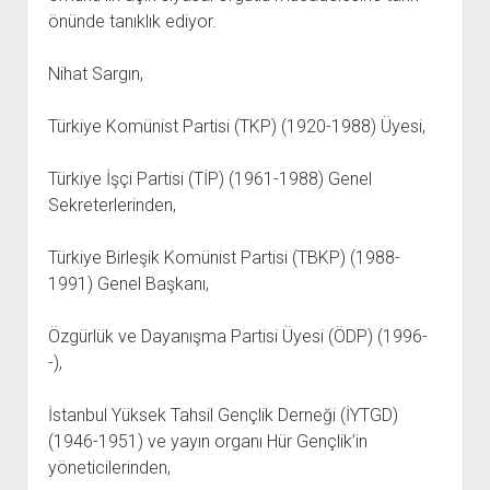
YURTDIŞI KİTAPLIĞI
aç
önünde tanıklık ediyor.
ATTF KİTAPLIĞI
Nihat Sargın,
FİDEF KİTAPLIĞI
TDF KİTAPLIĞI
Türkiye Komünist Partisi (TKP) (1920-1988) Üyesi,
GDF KİTAPLIĞI
Türkiye İşçi Partisi (TİP) (1961-1988) Genel
Sekreterlerinden,
Türkiye Birleşik Komünist Partisi (TBKP) (1988-
1991) Genel Başkanı,
Özgürlük ve Dayanışma Partisi Üyesi (ÖDP) (1996-
-),
İstanbul Yüksek Tahsil Gençlik Derneği (İYTGD)
(1946-1951) ve yayın organı Hür Gençlik’in
yöneticilerinden,