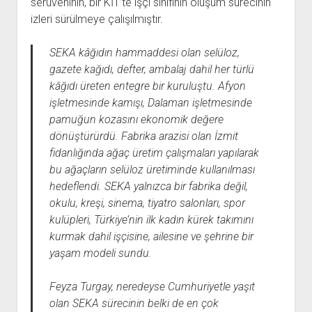
serüveninin, bir KİT’te işçi sınıfının oluşum sürecinin
YURTDIŞI KİTAPLIĞI
aç
izleri sürülmeye çalışılmıştır.
ATTF KİTAPLIĞI
FİDEF KİTAPLIĞI
SEKA kâğıdın hammaddesi olan selüloz,
gazete kağıdı, defter, ambalaj dahil her türlü
TDF KİTAPLIĞI
kâğıdı üreten entegre bir kuruluştu. Afyon
GDF KİTAPLIĞI
işletmesinde kamışı, Dalaman işletmesinde
pamuğun kozasını ekonomik değere
dönüştürürdü. Fabrika arazisi olan İzmit
fidanlığında ağaç üretim çalışmaları yapılarak
bu ağaçların selüloz üretiminde kullanılması
hedeflendi.
SEKA yalnızca bir fabrika değil,
okulu, kreşi, sinema, tiyatro salonları, spor
kulüpleri, Türkiye’nin ilk kadın kürek takımını
kurmak dahil işçisine, ailesine ve şehrine bir
yaşam modeli sundu.
Feyza Turgay, neredeyse Cumhuriyetle yaşıt
olan SEKA sürecinin belki de en çok