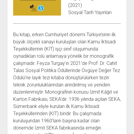
açılır
BARIŞ HAREKETLERİ ARŞİV FONU
SOL HAREKETLER KİTAPLIĞI
ÜYE BAŞVURU FORMU
İLETİŞİM
aç
(2021)
menüyü
ARŞİVLERDEN YARARLANMA FORMU
DAVA DOSYALARI ARŞİV FONU
EMEK HAREKETİ KİTAPLIĞI
İLETİŞİM BİLGİLERİ
aç
Sosyal Tarih Yayınları
GÖRSEL-İŞİTSEL ARŞİV FONU
BARIŞ HAREKETİ KİTAPLIĞI
BANKA HESAPLARIMIZ
KİTAP ABONE FORMU
ARŞİVLERDEN YARARLANMA KOŞULLARI
GENÇLİK HAREKETİ KİTAPLIĞI
ÇALIŞMA GÜNLERİMİZ
Bu kitap, erken Cumhuriyet dönemi Türkiye’sinin ilk
KADIN HAREKETİ KİTAPLIĞI
büyük ölçekli sanayi kuruluşları olan Kamu İktisadi
Teşekküllerinin (KİT) işçi sınıf oluşumunda
ÖĞRETMEN HAREKETİ KİTAPLIĞI
oynadıkları rolü anlamaya yönelik bir monografik
ANTİKOMÜNİZM KİTAPLIĞI
çalışmadır. Feyza Turgay’ın 2021’de Prof. Dr. Cahit
AYDINLIK KÜLLİYATI KİTAPLIĞI
Talas Sosyal Politika Ödüllerinde Övgüye Değer Tez
Ödülü’ne layık tezi kitaba dönüştürülürken tezin
NÂZIM HİKMET KİTAPLIĞI
teknik zorunluluklarından arındırılmış ve yeniden
HİKMET KIVILCIMLI KİTAPLIĞI
düzenlenmiştir. Monografinin konusu İzmit Kâğıt ve
KERİM SADİ KİTAPLIĞI
Karton Fabrikası, SEKA’dır. 1936 yılında açılan SEKA,
Sümerbank eliyle kurulan ilk Kamu İktisadi
HAYDAR RİFAT KİTAPLIĞI
Teşekküllerinden (KİT) biridir. Bu çalışmada
1940’LI YILLAR KİTAPLIĞI
kuruluşundan 1960’ların başına kadar olan
açılır
YURTDIŞI KİTAPLIĞI
dönemde İzmit SEKA fabrikasında emeğin
menüyü