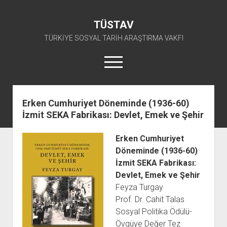
TÜSTAV
TÜRKİYE SOSYAL TARİH ARAŞTIRMA VAKFI
menüyü
aç
twitter
facebook
instagram
youtube
Erken Cumhuriyet Döneminde (1936-60)
İzmit SEKA Fabrikası: Devlet, Emek ve Şehir
ANA SAYFA
açılır
E-ARŞİV
Erken Cumhuriyet
menüyü
açılır
TKP ARŞİV FONU
KÜTÜPHANE
aç
Döneminde (1936-60)
menüyü
İzmit SEKA Fabrikası:
SÜRELİ YAYINLAR
TİP ARŞİV FONU
TKP KİTAPLIĞI
aç
Devlet, Emek ve Şehir
TSİP ARŞİV FONU
TİP KİTAPLIĞI
AFİŞLER
Feyza Turgay
TBKP ARŞİV FONU
GÖRSEL-İŞİTSEL
TSİP KİTAPLIĞI
Prof. Dr. Cahit Talas
Sosyal Politika Ödülü-
açılır
İŞÇİ HAREKETLERİ ARŞİV FONU
TBKP KİTAPLIĞI
BAŞVURULAR
menüyü
Övgüye Değer Tez