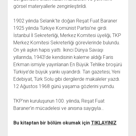
YURTDIŞI KİTAPLIĞI
aç
görsel materyallerle zenginleştirildi.
ATTF KİTAPLIĞI
1902 yılında Selanik’te doğan Reşat Fuat Baraner
FİDEF KİTAPLIĞI
1925 yılında Türkiye Komünist Partisi’ne girdi.
TDF KİTAPLIĞI
İstanbul İl Sekreterliği, Merkez Komitesi üyeliği, TKP
GDF KİTAPLIĞI
Merkez Komitesi Sekreterliği görevlerinde bulundu.
On yılı aşkın hapis yattı. İkinci Dünya Savaşı
yıllarında, 1943’de kendisinin kaleme aldığı Faris
Erkman ismiyle yayınlanan En Büyük Tehlike broşürü
Türkiye’de büyük yankı uyandırdı. Tan gazetesi, Yeni
Edebiyat, Türk Solu gibi dergilerde makaleler yazdı.
12 Ağustos 1968 günü yaşama gözlerini yumdu.
TKP’nin kuruluşunun 100. yılında, Reşat Fuat
Baraner’in mücadelesi ve anısına saygıyla…
Bu kitaptan bir bölüm okumak için
TIKLAYINIZ