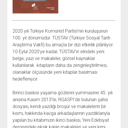
açılır
BARIŞ HAREKETLERİ ARŞİV FONU
SOL HAREKETLER KİTAPLIĞI
ÜYE BAŞVURU FORMU
İLETİŞİM
aç
menüyü
ARŞİVLERDEN YARARLANMA FORMU
DAVA DOSYALARI ARŞİV FONU
EMEK HAREKETİ KİTAPLIĞI
İLETİŞİM BİLGİLERİ
aç
GÖRSEL-İŞİTSEL ARŞİV FONU
BARIŞ HAREKETİ KİTAPLIĞI
BANKA HESAPLARIMIZ
KİTAP ABONE FORMU
ARŞİVLERDEN YARARLANMA KOŞULLARI
GENÇLİK HAREKETİ KİTAPLIĞI
ÇALIŞMA GÜNLERİMİZ
2020 yılı Türkiye Komünist Partisi’nin kuruluşunun
100. yıl dönümüdür. TÜSTAV (Türkiye Sosyal Tarih
KADIN HAREKETİ KİTAPLIĞI
Araştırma Vakfı) bu amaçla bir dizi etkinlik plânlıyor.
ÖĞRETMEN HAREKETİ KİTAPLIĞI
10 Eylül 2020’ye kadar, TÜSTAV’ın elindeki yeni
ANTİKOMÜNİZM KİTAPLIĞI
belge, yazı ve makaleler, görsel kaynaklar
kullanılarak kitapların daha da zenginleştirilmesi,
AYDINLIK KÜLLİYATI KİTAPLIĞI
olanaklar ölçüsünde yeni kitaplar basılması
NÂZIM HİKMET KİTAPLIĞI
hedefleniyor.
HİKMET KIVILCIMLI KİTAPLIĞI
Birinci baskısı yaşama gözlerini yummasının 45. yılı
KERİM SADİ KİTAPLIĞI
anısına Kasım 2013’te; RGASPI’de bulunan şahsi
HAYDAR RİFAT KİTAPLIĞI
dosyası, kendi yazdığı broşür ve makalelerin bir
1940’LI YILLAR KİTAPLIĞI
kısmı, hakkında kavga arkadaşlarının yazdıklarıyla
yapılan bu kitabımızın ikinci baskısı, Yeni Edebiyat
açılır
YURTDIŞI KİTAPLIĞI
menüyü
dergisindeki eksik kalan makaleleri ve yeni kimi