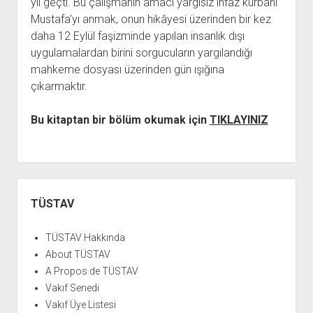
yıl geçti. Bu çalışmanın amacı yargısız infaz kurbanı
YURTDIŞI KİTAPLIĞI
aç
Mustafa’yı anmak, onun hikâyesi üzerinden bir kez
ATTF KİTAPLIĞI
daha 12 Eylül faşizminde yapılan insanlık dışı
FİDEF KİTAPLIĞI
uygulamalardan birini sorgucuların yargılandığı
mahkeme dosyası üzerinden gün ışığına
TDF KİTAPLIĞI
çıkarmaktır.
GDF KİTAPLIĞI
Bu kitaptan bir bölüm okumak için
TIKLAYINIZ
Yan
Menü
TÜSTAV
TÜSTAV Hakkında
About TÜSTAV
A Propos de TÜSTAV
Vakıf Senedi
Vakıf Üye Listesi