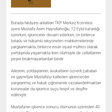
açılır
BARIŞ HAREKETLERİ ARŞİV FONU
SOL HAREKETLER KİTAPLIĞI
ÜYE BAŞVURU FORMU
İLETİŞİM
aç
menüyü
ARŞİVLERDEN YARARLANMA FORMU
DAVA DOSYALARI ARŞİV FONU
EMEK HAREKETİ KİTAPLIĞI
İLETİŞİM BİLGİLERİ
aç
GÖRSEL-İŞİTSEL ARŞİV FONU
BARIŞ HAREKETİ KİTAPLIĞI
BANKA HESAPLARIMIZ
KİTAP ABONE FORMU
Burada hikâyesi anlatılan TKP Merkez Komitesi
ARŞİVLERDEN YARARLANMA KOŞULLARI
GENÇLİK HAREKETİ KİTAPLIĞI
ÇALIŞMA GÜNLERİMİZ
üyesi Mustafa Asım Hayrullahoğlu, 12 Eylül karanlığı
KADIN HAREKETİ KİTAPLIĞI
sürerken, işkenceler devam ederken, on binlerce
tutuklu ve hükümlü sıkıyönetim mahkemelerinde
ÖĞRETMEN HAREKETİ KİTAPLIĞI
yargılanmakta, binlerce insan siyasî mülteci olarak
ANTİKOMÜNİZM KİTAPLIĞI
yurtdışında yaşamakta iken ölümüyle de cellatlarının
AYDINLIK KÜLLİYATI KİTAPLIĞI
peşini bırakmayanlardan biridir.
NÂZIM HİKMET KİTAPLIĞI
Ailesinin, yoldaşlarının, avukatların özverili çabaları
HİKMET KIVILCIMLI KİTAPLIĞI
ve gayretiyle Mustafa’yı katleden işkenceciler
KERİM SADİ KİTAPLIĞI
yargılanmış ve hukuk çiğnenerek cezalandırılmaktan
korunsalar da işkence suçu tespit ve deşifre
HAYDAR RİFAT KİTAPLIĞI
edilmiştir.
1940’LI YILLAR KİTAPLIĞI
açılır
YURTDIŞI KİTAPLIĞI
Mustafa’nın işkence sonucu ölümünün üzerinden 40
menüyü