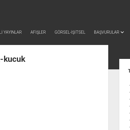
İ YAYINLAR
AFİŞLER
GÖRSEL-İŞİTSEL
BAŞVURULAR
k-kucuk
Yan
Me