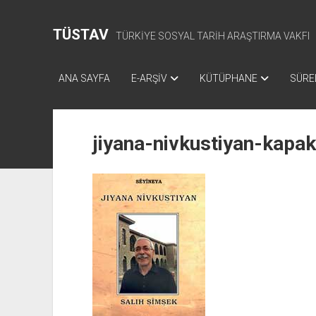
TÜSTAV
TÜRKİYE SOSYAL TARİH ARAŞTIRMA VAKFI
ANA SAYFA
E-ARŞİV
KÜTÜPHANE
SÜREL
jiyana-nivkustiyan-kapa