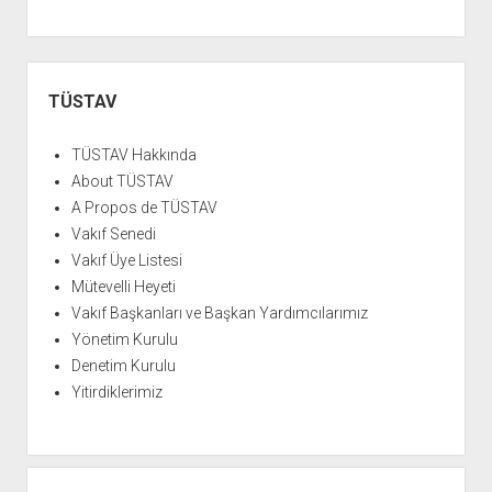
YURTDIŞI KİTAPLIĞI
aç
ATTF KİTAPLIĞI
Yan
FİDEF KİTAPLIĞI
Menü
TÜSTAV
TDF KİTAPLIĞI
GDF KİTAPLIĞI
TÜSTAV Hakkında
About TÜSTAV
A Propos de TÜSTAV
Vakıf Senedi
Vakıf Üye Listesi
Mütevelli Heyeti
Vakıf Başkanları ve Başkan Yardımcılarımız
Yönetim Kurulu
Denetim Kurulu
Yitirdiklerimiz