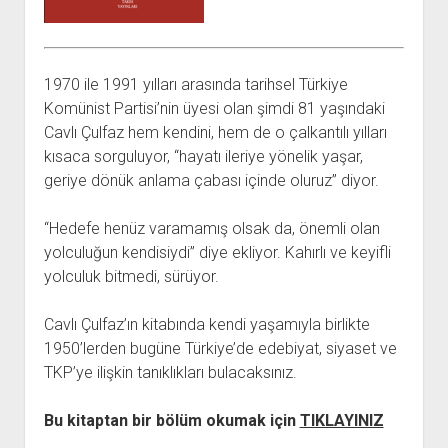
açılır
BARIŞ HAREKETLERİ ARŞİV FONU
SOL HAREKETLER KİTAPLIĞI
ÜYE BAŞVURU FORMU
İLETİŞİM
aç
menüyü
ARŞİVLERDEN YARARLANMA FORMU
DAVA DOSYALARI ARŞİV FONU
EMEK HAREKETİ KİTAPLIĞI
İLETİŞİM BİLGİLERİ
aç
GÖRSEL-İŞİTSEL ARŞİV FONU
BARIŞ HAREKETİ KİTAPLIĞI
BANKA HESAPLARIMIZ
KİTAP ABONE FORMU
1970 ile 1991 yılları arasında tarihsel Türkiye
ARŞİVLERDEN YARARLANMA KOŞULLARI
GENÇLİK HAREKETİ KİTAPLIĞI
ÇALIŞMA GÜNLERİMİZ
Komünist Partisi’nin üyesi olan şimdi 81 yaşındaki
Cavlı Çulfaz hem kendini, hem de o çalkantılı yılları
KADIN HAREKETİ KİTAPLIĞI
kısaca sorguluyor, “hayatı ileriye yönelik yaşar,
ÖĞRETMEN HAREKETİ KİTAPLIĞI
geriye dönük anlama çabası içinde oluruz” diyor.
ANTİKOMÜNİZM KİTAPLIĞI
“Hedefe henüz varamamış olsak da, önemli olan
AYDINLIK KÜLLİYATI KİTAPLIĞI
yolculuğun kendisiydi” diye ekliyor. Kahırlı ve keyifli
NÂZIM HİKMET KİTAPLIĞI
yolculuk bitmedi, sürüyor.
HİKMET KIVILCIMLI KİTAPLIĞI
Cavlı Çulfaz’ın kitabında kendi yaşamıyla birlikte
KERİM SADİ KİTAPLIĞI
1950’lerden bugüne Türkiye’de edebiyat, siyaset ve
HAYDAR RİFAT KİTAPLIĞI
TKP’ye ilişkin tanıklıkları bulacaksınız.
1940’LI YILLAR KİTAPLIĞI
Bu kitaptan bir bölüm okumak için
açılır
TIKLAYINIZ
YURTDIŞI KİTAPLIĞI
menüyü