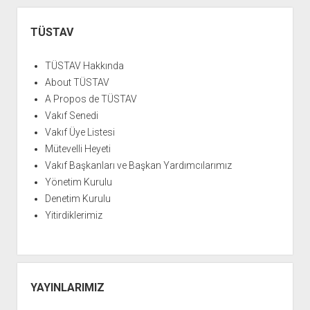
YURTDIŞI KİTAPLIĞI
aç
Yan
ATTF KİTAPLIĞI
Menü
TÜSTAV
FİDEF KİTAPLIĞI
TÜSTAV Hakkında
TDF KİTAPLIĞI
About TÜSTAV
GDF KİTAPLIĞI
A Propos de TÜSTAV
Vakıf Senedi
Vakıf Üye Listesi
Mütevelli Heyeti
Vakıf Başkanları ve Başkan Yardımcılarımız
Yönetim Kurulu
Denetim Kurulu
Yitirdiklerimiz
YAYINLARIMIZ