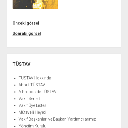
açılır
BARIŞ HAREKETLERİ ARŞİV FONU
SOL HAREKETLER KİTAPLIĞI
ÜYE BAŞVURU FORMU
İLETİŞİM
aç
menüyü
ARŞİVLERDEN YARARLANMA FORMU
DAVA DOSYALARI ARŞİV FONU
EMEK HAREKETİ KİTAPLIĞI
İLETİŞİM BİLGİLERİ
aç
GÖRSEL-İŞİTSEL ARŞİV FONU
BARIŞ HAREKETİ KİTAPLIĞI
BANKA HESAPLARIMIZ
KİTAP ABONE FORMU
Önceki görsel
ARŞİVLERDEN YARARLANMA KOŞULLARI
GENÇLİK HAREKETİ KİTAPLIĞI
ÇALIŞMA GÜNLERİMİZ
Sonraki görsel
KADIN HAREKETİ KİTAPLIĞI
ÖĞRETMEN HAREKETİ KİTAPLIĞI
ANTİKOMÜNİZM KİTAPLIĞI
Yan
Menü
TÜSTAV
AYDINLIK KÜLLİYATI KİTAPLIĞI
NÂZIM HİKMET KİTAPLIĞI
TÜSTAV Hakkında
HİKMET KIVILCIMLI KİTAPLIĞI
About TÜSTAV
A Propos de TÜSTAV
KERİM SADİ KİTAPLIĞI
Vakıf Senedi
HAYDAR RİFAT KİTAPLIĞI
Vakıf Üye Listesi
1940’LI YILLAR KİTAPLIĞI
Mütevelli Heyeti
Vakıf Başkanları ve Başkan Yardımcılarımız
açılır
YURTDIŞI KİTAPLIĞI
menüyü
Yönetim Kurulu