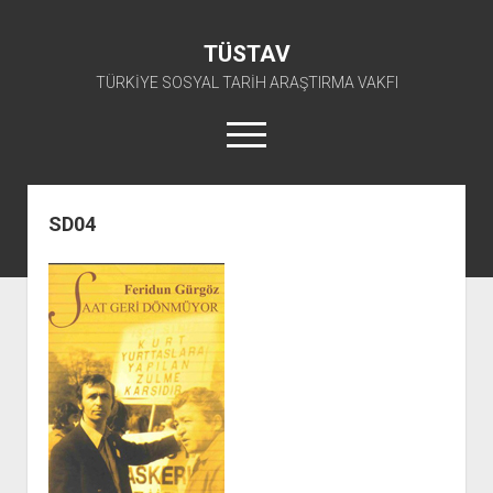
TÜSTAV
TÜRKİYE SOSYAL TARİH ARAŞTIRMA VAKFI
menüyü
aç
twitter
facebook
instagram
youtube
SD04
ANA SAYFA
açılır
E-ARŞİV
menüyü
açılır
TKP ARŞİV FONU
KÜTÜPHANE
aç
menüyü
SÜRELİ YAYINLAR
TİP ARŞİV FONU
TKP KİTAPLIĞI
aç
TSİP ARŞİV FONU
TİP KİTAPLIĞI
AFİŞLER
TBKP ARŞİV FONU
GÖRSEL-İŞİTSEL
TSİP KİTAPLIĞI
açılır
İŞÇİ HAREKETLERİ ARŞİV FONU
TBKP KİTAPLIĞI
BAŞVURULAR
menüyü