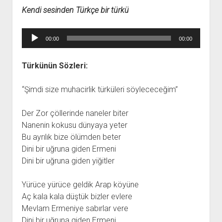
YURTDIŞI KİTAPLIĞI
aç
Kendi sesinden Türkçe bir türkü
ATTF KİTAPLIĞI
Ses
FİDEF KİTAPLIĞI
00:00
00:00
oynatıcı
TDF KİTAPLIĞI
Türkünün Sözleri:
GDF KİTAPLIĞI
“Şimdi size muhacirlik türküleri söylececeğim”
Der Zor çöllerinde naneler biter
Nanenin kokusu dünyaya yeter
Bu ayrılık bize ölümden beter
Dini bir uğruna giden Ermeni
Dini bir uğruna giden yiğitler
Yürüce yürüce geldik Arap köyüne
Aç kala kala düştük bizler evlere
Mevlam Ermeniye sabırlar vere
Dini bir uğruna giden Ermeni