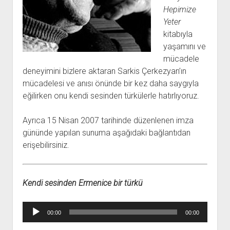
açılır
BARIŞ HAREKETLERİ ARŞİV FONU
SOL HAREKETLER KİTAPLIĞI
ÜYE BAŞVURU FORMU
İLETİŞİM
aç
Hepimize
menüyü
ARŞİVLERDEN YARARLANMA FORMU
DAVA DOSYALARI ARŞİV FONU
EMEK HAREKETİ KİTAPLIĞI
İLETİŞİM BİLGİLERİ
aç
Yeter
kitabıyla
GÖRSEL-İŞİTSEL ARŞİV FONU
BARIŞ HAREKETİ KİTAPLIĞI
BANKA HESAPLARIMIZ
KİTAP ABONE FORMU
yaşamını ve
ARŞİVLERDEN YARARLANMA KOŞULLARI
GENÇLİK HAREKETİ KİTAPLIĞI
ÇALIŞMA GÜNLERİMİZ
mücadele
KADIN HAREKETİ KİTAPLIĞI
deneyimini bizlere aktaran Sarkis Çerkezyan’ın
mücadelesi ve anısı önünde bir kez daha saygıyla
ÖĞRETMEN HAREKETİ KİTAPLIĞI
eğilirken onu kendi sesinden türkülerle hatırlıyoruz.
ANTİKOMÜNİZM KİTAPLIĞI
AYDINLIK KÜLLİYATI KİTAPLIĞI
Ayrıca 15 Nisan 2007 tarihinde düzenlenen imza
gününde yapılan sunuma aşağıdaki bağlantıdan
NÂZIM HİKMET KİTAPLIĞI
erişebilirsiniz.
HİKMET KIVILCIMLI KİTAPLIĞI
KERİM SADİ KİTAPLIĞI
Kendi sesinden Ermenice bir türkü
HAYDAR RİFAT KİTAPLIĞI
1940’LI YILLAR KİTAPLIĞI
Ses
00:00
00:00
açılır
YURTDIŞI KİTAPLIĞI
oynatıcı
menüyü