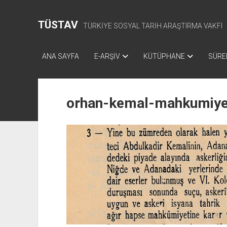
TÜSTAV
TÜRKİYE SOSYAL TARİH ARAŞTIRMA VAKFI
ANA SAYFA
E-ARŞİV
KÜTÜPHANE
SÜREL
orhan-kemal-mahkumiye