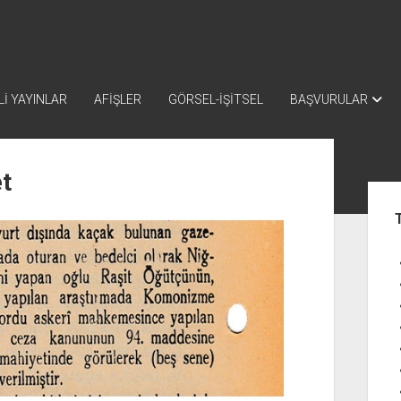
İ YAYINLAR
AFİŞLER
GÖRSEL-İŞİTSEL
BAŞVURULAR
t
Yan
Me