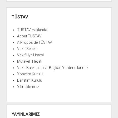
YURTDIŞI KİTAPLIĞI
aç
ATTF KİTAPLIĞI
Yan
Menü
TÜSTAV
FİDEF KİTAPLIĞI
TDF KİTAPLIĞI
TÜSTAV Hakkında
GDF KİTAPLIĞI
About TÜSTAV
A Propos de TÜSTAV
Vakıf Senedi
Vakıf Üye Listesi
Mütevelli Heyeti
Vakıf Başkanları ve Başkan Yardımcılarımız
Yönetim Kurulu
Denetim Kurulu
Yitirdiklerimiz
YAYINLARIMIZ