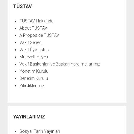
YURTDIŞI KİTAPLIĞI
aç
Menü
TÜSTAV
ATTF KİTAPLIĞI
FİDEF KİTAPLIĞI
TÜSTAV Hakkında
About TÜSTAV
TDF KİTAPLIĞI
A Propos de TÜSTAV
GDF KİTAPLIĞI
Vakıf Senedi
Vakıf Üye Listesi
Mütevelli Heyeti
Vakıf Başkanları ve Başkan Yardımcılarımız
Yönetim Kurulu
Denetim Kurulu
Yitirdiklerimiz
YAYINLARIMIZ
Sosyal Tarih Yayınları