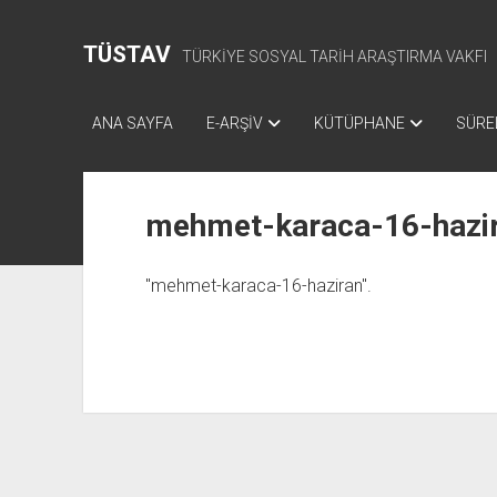
TÜSTAV
TÜRKİYE SOSYAL TARİH ARAŞTIRMA VAKFI
ANA SAYFA
E-ARŞİV
KÜTÜPHANE
SÜREL
mehmet-karaca-16-hazi
"mehmet-karaca-16-haziran".