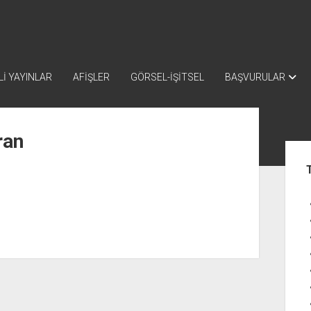
İ YAYINLAR
AFİŞLER
GÖRSEL-İŞİTSEL
BAŞVURULAR
ran
Yan
Me