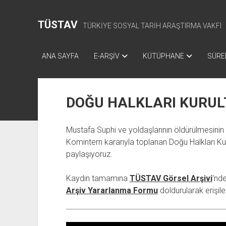
TÜSTAV
TÜRKİYE SOSYAL TARİH ARAŞTIRMA VAKFI
ANA SAYFA
E-ARŞİV
KÜTÜPHANE
SÜREL
DOĞU HALKLARI KURUL
Mustafa Suphi ve yoldaşlarının öldürülmesinin 9
Komintern kararıyla toplanan Doğu Halkları Ku
paylaşıyoruz.
Kaydın tamamına
TÜSTAV Görsel Arşivi
‘nd
Arşiv Yararlanma Formu
doldurularak erişileb