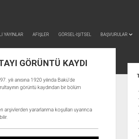
İ YAYINLAR
AFİŞLER
GÖRSEL-İŞİTSEL
BAŞVURULAR
TAYI GÖRÜNTÜ KAYDI
Yan
Me
7. yılı anısına 1920 yılında Bakü’de
rultayının görüntü kaydından bir bölüm
en arşivlerden yararlanma koşulları uyarınca
ilir.