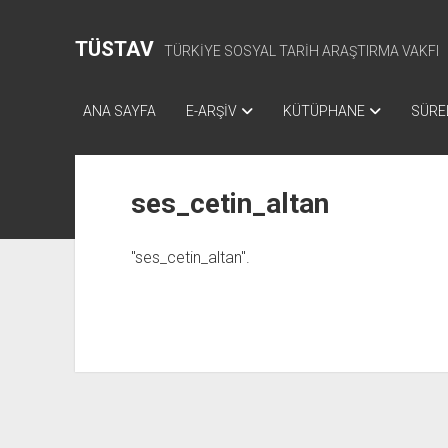
TÜSTAV
TÜRKİYE SOSYAL TARİH ARAŞTIRMA VAKFI
ANA SAYFA
E-ARŞİV
KÜTÜPHANE
SÜREL
ses_cetin_altan
"ses_cetin_altan".