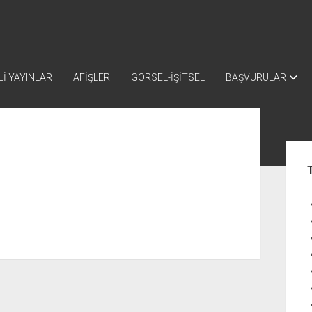
İ YAYINLAR
AFİŞLER
GÖRSEL-İŞİTSEL
BAŞVURULAR
Yan
Me