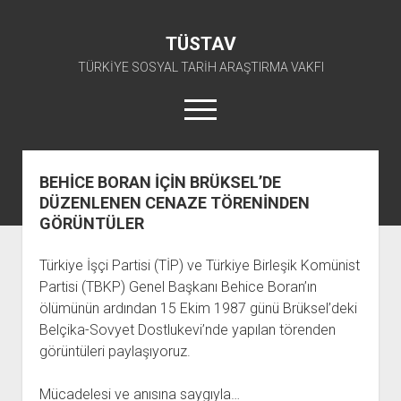
TÜSTAV
TÜRKİYE SOSYAL TARİH ARAŞTIRMA VAKFI
menüyü
aç
twitter
facebook
instagram
youtube
BEHİCE BORAN İÇİN BRÜKSEL’DE
DÜZENLENEN CENAZE TÖRENİNDEN
ANA SAYFA
GÖRÜNTÜLER
açılır
E-ARŞİV
menüyü
açılır
TKP ARŞİV FONU
KÜTÜPHANE
Türkiye İşçi Partisi (TİP) ve Türkiye Birleşik Komünist
aç
menüyü
Partisi (TBKP) Genel Başkanı Behice Boran’ın
SÜRELİ YAYINLAR
TİP ARŞİV FONU
TKP KİTAPLIĞI
aç
ölümünün ardından 15 Ekim 1987 günü Brüksel’deki
TSİP ARŞİV FONU
TİP KİTAPLIĞI
AFİŞLER
Belçika-Sovyet Dostlukevi’nde yapılan törenden
TBKP ARŞİV FONU
GÖRSEL-İŞİTSEL
TSİP KİTAPLIĞI
görüntüleri paylaşıyoruz.
açılır
İŞÇİ HAREKETLERİ ARŞİV FONU
TBKP KİTAPLIĞI
BAŞVURULAR
menüyü
Mücadelesi ve anısına saygıyla…