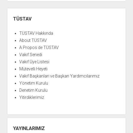
YURTDIŞI KİTAPLIĞI
aç
ATTF KİTAPLIĞI
Yan
Menü
TÜSTAV
FİDEF KİTAPLIĞI
TDF KİTAPLIĞI
TÜSTAV Hakkında
GDF KİTAPLIĞI
About TÜSTAV
A Propos de TÜSTAV
Vakıf Senedi
Vakıf Üye Listesi
Mütevelli Heyeti
Vakıf Başkanları ve Başkan Yardımcılarımız
Yönetim Kurulu
Denetim Kurulu
Yitirdiklerimiz
YAYINLARIMIZ