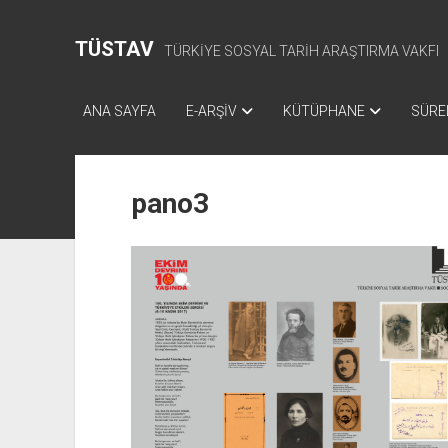
TÜSTAV
TÜRKİYE SOSYAL TARİH ARAŞTIRMA VAKFI
ANA SAYFA
E-ARŞİV
KÜTÜPHANE
SÜREL
pano3