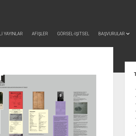
İ YAYINLAR
AFİŞLER
GÖRSEL-İŞİTSEL
BAŞVURULAR
Yan
Me