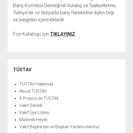
açılır
BARIŞ HAREKETLERİ ARŞİV FONU
SOL HAREKETLER KİTAPLIĞI
ÜYE BAŞVURU FORMU
İLETİŞİM
aç
Barış Komitesi Derneği’nin kuruluş ve faaliyetlerine,
menüyü
ARŞİVLERDEN YARARLANMA FORMU
DAVA DOSYALARI ARŞİV FONU
EMEK HAREKETİ KİTAPLIĞI
İLETİŞİM BİLGİLERİ
aç
Türkiye’de ve dünyada barış hareketine ilişkin bilgi
ve belgeleri içermektedir.
GÖRSEL-İŞİTSEL ARŞİV FONU
BARIŞ HAREKETİ KİTAPLIĞI
BANKA HESAPLARIMIZ
KİTAP ABONE FORMU
ARŞİVLERDEN YARARLANMA KOŞULLARI
GENÇLİK HAREKETİ KİTAPLIĞI
ÇALIŞMA GÜNLERİMİZ
Fon Katalogu için
TIKLAYINIZ
KADIN HAREKETİ KİTAPLIĞI
ÖĞRETMEN HAREKETİ KİTAPLIĞI
ANTİKOMÜNİZM KİTAPLIĞI
Yan
AYDINLIK KÜLLİYATI KİTAPLIĞI
Menü
TÜSTAV
NÂZIM HİKMET KİTAPLIĞI
TÜSTAV Hakkında
HİKMET KIVILCIMLI KİTAPLIĞI
About TÜSTAV
KERİM SADİ KİTAPLIĞI
A Propos de TÜSTAV
Vakıf Senedi
HAYDAR RİFAT KİTAPLIĞI
Vakıf Üye Listesi
1940’LI YILLAR KİTAPLIĞI
Mütevelli Heyeti
açılır
YURTDIŞI KİTAPLIĞI
Vakıf Başkanları ve Başkan Yardımcılarımız
menüyü