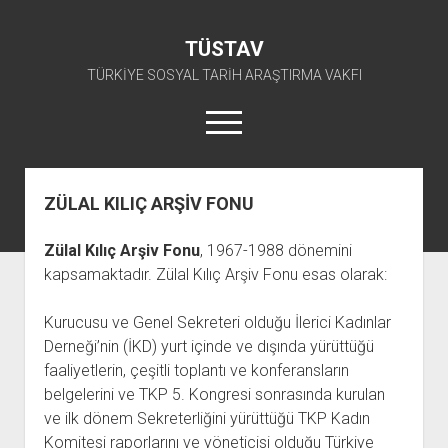
TÜSTAV
TÜRKİYE SOSYAL TARİH ARAŞTIRMA VAKFI
menüyü
aç
twitter
facebook
instagram
youtube
ZÜLAL KILIÇ ARŞİV FONU
ANA SAYFA
Zülal Kılıç Arşiv Fonu
, 1967-1988 dönemini
açılır
E-ARŞİV
kapsamaktadır. Zülal Kılıç Arşiv Fonu esas olarak:
menüyü
açılır
TKP ARŞİV FONU
KÜTÜPHANE
aç
menüyü
Kurucusu ve Genel Sekreteri olduğu İlerici Kadınlar
SÜRELİ YAYINLAR
TİP ARŞİV FONU
TKP KİTAPLIĞI
aç
Derneği’nin (İKD) yurt içinde ve dışında yürüttüğü
TSİP ARŞİV FONU
TİP KİTAPLIĞI
AFİŞLER
faaliyetlerin, çeşitli toplantı ve konferansların
TBKP ARŞİV FONU
GÖRSEL-İŞİTSEL
TSİP KİTAPLIĞI
belgelerini ve TKP 5. Kongresi sonrasında kurulan
ve ilk dönem Sekreterliğini yürüttüğü TKP Kadın
açılır
İŞÇİ HAREKETLERİ ARŞİV FONU
TBKP KİTAPLIĞI
BAŞVURULAR
menüyü
Komitesi raporlarını ve yöneticisi olduğu Türkiye