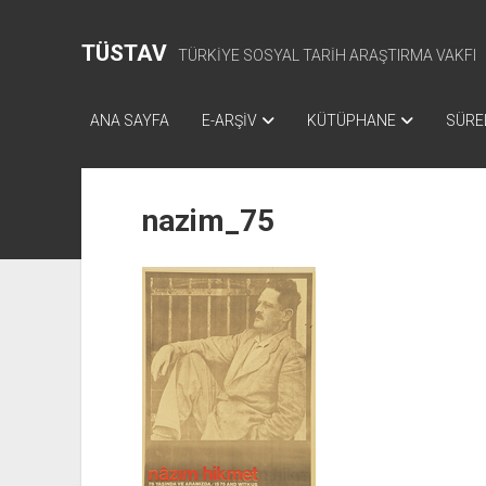
TÜSTAV
TÜRKİYE SOSYAL TARİH ARAŞTIRMA VAKFI
ANA SAYFA
E-ARŞİV
KÜTÜPHANE
SÜREL
nazim_75