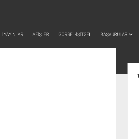
İ YAYINLAR
AFİŞLER
GÖRSEL-İŞİTSEL
BAŞVURULAR
Yan
Me