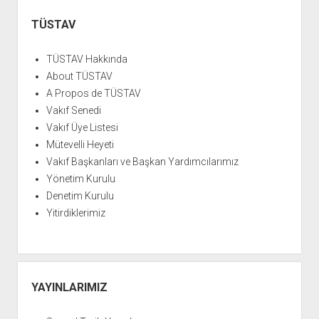
YURTDIŞI KİTAPLIĞI
aç
Yan
Menü
TÜSTAV
ATTF KİTAPLIĞI
FİDEF KİTAPLIĞI
TÜSTAV Hakkında
TDF KİTAPLIĞI
About TÜSTAV
A Propos de TÜSTAV
GDF KİTAPLIĞI
Vakıf Senedi
Vakıf Üye Listesi
Mütevelli Heyeti
Vakıf Başkanları ve Başkan Yardımcılarımız
Yönetim Kurulu
Denetim Kurulu
Yitirdiklerimiz
YAYINLARIMIZ