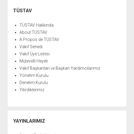
YURTDIŞI KİTAPLIĞI
aç
Yan
Menü
TÜSTAV
ATTF KİTAPLIĞI
FİDEF KİTAPLIĞI
TÜSTAV Hakkında
TDF KİTAPLIĞI
About TÜSTAV
A Propos de TÜSTAV
GDF KİTAPLIĞI
Vakıf Senedi
Vakıf Üye Listesi
Mütevelli Heyeti
Vakıf Başkanları ve Başkan Yardımcılarımız
Yönetim Kurulu
Denetim Kurulu
Yitirdiklerimiz
YAYINLARIMIZ