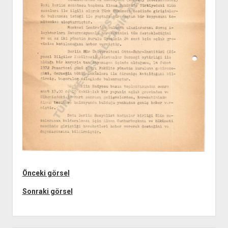
açılır
BARIŞ HAREKETLERİ ARŞİV FONU
SOL HAREKETLER KİTAPLIĞI
ÜYE BAŞVURU FORMU
İLETİŞİM
aç
menüyü
ARŞİVLERDEN YARARLANMA FORMU
DAVA DOSYALARI ARŞİV FONU
EMEK HAREKETİ KİTAPLIĞI
İLETİŞİM BİLGİLERİ
aç
GÖRSEL-İŞİTSEL ARŞİV FONU
BARIŞ HAREKETİ KİTAPLIĞI
BANKA HESAPLARIMIZ
KİTAP ABONE FORMU
ARŞİVLERDEN YARARLANMA KOŞULLARI
GENÇLİK HAREKETİ KİTAPLIĞI
ÇALIŞMA GÜNLERİMİZ
KADIN HAREKETİ KİTAPLIĞI
ÖĞRETMEN HAREKETİ KİTAPLIĞI
ANTİKOMÜNİZM KİTAPLIĞI
AYDINLIK KÜLLİYATI KİTAPLIĞI
NÂZIM HİKMET KİTAPLIĞI
HİKMET KIVILCIMLI KİTAPLIĞI
KERİM SADİ KİTAPLIĞI
Önceki görsel
HAYDAR RİFAT KİTAPLIĞI
Sonraki görsel
1940’LI YILLAR KİTAPLIĞI
açılır
YURTDIŞI KİTAPLIĞI
menüyü