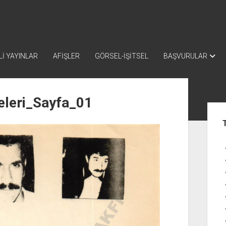
İ YAYINLAR
AFİŞLER
GÖRSEL-İŞİTSEL
BAŞVURULAR
eleri_Sayfa_01
Yan
Me