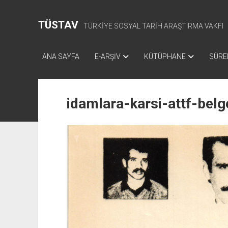
TÜSTAV
TÜRKİYE SOSYAL TARİH ARAŞTIRMA VAKFI
ANA SAYFA
E-ARŞİV
KÜTÜPHANE
SÜREL
idamlara-karsi-attf-belg