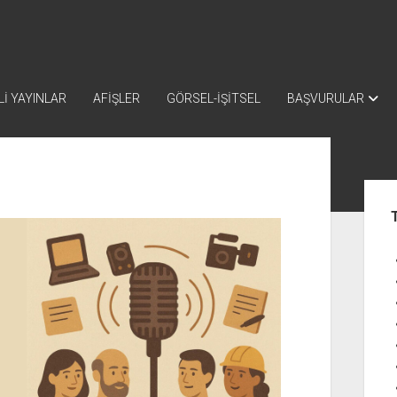
İ YAYINLAR
AFİŞLER
GÖRSEL-İŞİTSEL
BAŞVURULAR
Yan
Me