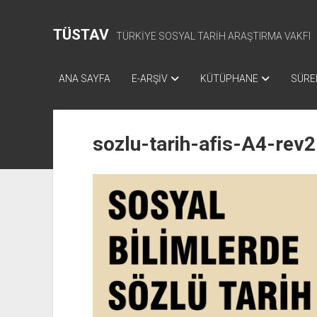
TÜSTAV
TÜRKİYE SOSYAL TARİH ARAŞTIRMA VAKFI
ANA SAYFA
E-ARŞİV
KÜTÜPHANE
SÜREL
sozlu-tarih-afis-A4-rev2