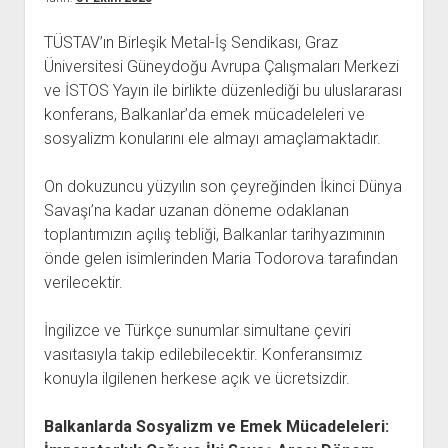
açılır
BARIŞ HAREKETLERİ ARŞİV FONU
SOL HAREKETLER KİTAPLIĞI
ÜYE BAŞVURU FORMU
İLETİŞİM
aç
menüyü
ARŞİVLERDEN YARARLANMA FORMU
DAVA DOSYALARI ARŞİV FONU
EMEK HAREKETİ KİTAPLIĞI
İLETİŞİM BİLGİLERİ
aç
TÜSTAV’ın Birleşik Metal-İş Sendikası, Graz
Üniversitesi Güneydoğu Avrupa Çalışmaları Merkezi
GÖRSEL-İŞİTSEL ARŞİV FONU
BARIŞ HAREKETİ KİTAPLIĞI
BANKA HESAPLARIMIZ
KİTAP ABONE FORMU
ve İSTOS Yayın ile birlikte düzenlediği bu uluslararası
ARŞİVLERDEN YARARLANMA KOŞULLARI
GENÇLİK HAREKETİ KİTAPLIĞI
ÇALIŞMA GÜNLERİMİZ
konferans, Balkanlar’da emek mücadeleleri ve
KADIN HAREKETİ KİTAPLIĞI
sosyalizm konularını ele almayı amaçlamaktadır.
ÖĞRETMEN HAREKETİ KİTAPLIĞI
On dokuzuncu yüzyılın son çeyreğinden İkinci Dünya
ANTİKOMÜNİZM KİTAPLIĞI
Savaşı’na kadar uzanan döneme odaklanan
AYDINLIK KÜLLİYATI KİTAPLIĞI
toplantımızın açılış tebliği, Balkanlar tarihyazımının
önde gelen isimlerinden Maria Todorova tarafından
NÂZIM HİKMET KİTAPLIĞI
verilecektir.
HİKMET KIVILCIMLI KİTAPLIĞI
KERİM SADİ KİTAPLIĞI
İngilizce ve Türkçe sunumlar simultane çeviri
vasıtasıyla takip edilebilecektir. Konferansımız
HAYDAR RİFAT KİTAPLIĞI
konuyla ilgilenen herkese açık ve ücretsizdir.
1940’LI YILLAR KİTAPLIĞI
açılır
YURTDIŞI KİTAPLIĞI
Balkanlarda Sosyalizm ve Emek Mücadeleleri:
menüyü