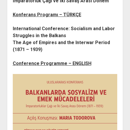
İmparatorluk Çağı ve İki Savaş Arası Dönem
YURTDIŞI KİTAPLIĞI
aç
ATTF KİTAPLIĞI
Konferans Programı – TÜRKÇE
FİDEF KİTAPLIĞI
International Conference: Socialism and Labor
TDF KİTAPLIĞI
Struggles in the Balkans
GDF KİTAPLIĞI
The Age of Empires and the Interwar Period
(1871 – 1939)
Conference Programme – ENGLISH