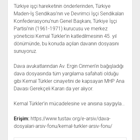
açılır
BARIŞ HAREKETLERİ ARŞİV FONU
SOL HAREKETLER KİTAPLIĞI
ÜYE BAŞVURU FORMU
İLETİŞİM
aç
Türkiye işçi hareketinin önderlerinden, Türkiye
menüyü
ARŞİVLERDEN YARARLANMA FORMU
DAVA DOSYALARI ARŞİV FONU
EMEK HAREKETİ KİTAPLIĞI
İLETİŞİM BİLGİLERİ
aç
Maden-İş Sendikası’nın ve Devrimci İşçi Sendikaları
Konfederasyonu’nun Genel Başkanı, Türkiye İşçi
GÖRSEL-İŞİTSEL ARŞİV FONU
BARIŞ HAREKETİ KİTAPLIĞI
BANKA HESAPLARIMIZ
KİTAP ABONE FORMU
Partisi’nin (1961-1971) kurucusu ve merkez
ARŞİVLERDEN YARARLANMA KOŞULLARI
GENÇLİK HAREKETİ KİTAPLIĞI
ÇALIŞMA GÜNLERİMİZ
yöneticisi Kemal Türkler’in katledilmesinin 45. yıl
KADIN HAREKETİ KİTAPLIĞI
dönümünde, bu konuda açılan davanın dosyasını
sunuyoruz.
ÖĞRETMEN HAREKETİ KİTAPLIĞI
ANTİKOMÜNİZM KİTAPLIĞI
Dava avukatlarından Av. Ergin Cinmen’in bağışladığı
AYDINLIK KÜLLİYATI KİTAPLIĞI
dava dosyasında tüm yargılama safahati olduğu
gibi Kemal Türkler cinayetini de kapsayan MHP Ana
NÂZIM HİKMET KİTAPLIĞI
Davası Gerekçeli Kararı da yer alıyor.
HİKMET KIVILCIMLI KİTAPLIĞI
KERİM SADİ KİTAPLIĞI
Kemal Türkler’in mücadelesine ve anısına saygıyla…
HAYDAR RİFAT KİTAPLIĞI
Erişim:
https://www.tustav.org/e-arsiv/dava-
1940’LI YILLAR KİTAPLIĞI
dosyalari-arsiv-fonu/kemal-turkler-arsiv-fonu/
açılır
YURTDIŞI KİTAPLIĞI
menüyü