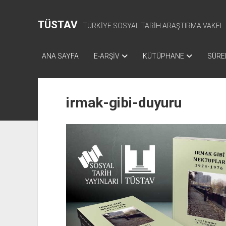
TÜSTAV
TÜRKİYE SOSYAL TARİH ARAŞTIRMA VAKFI
ANA SAYFA
E-ARŞİV
KÜTÜPHANE
SÜREL
irmak-gibi-duyuru