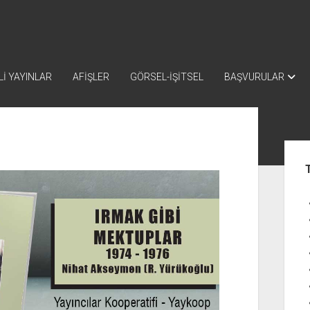
İ YAYINLAR
AFİŞLER
GÖRSEL-İŞİTSEL
BAŞVURULAR
Yan
Me