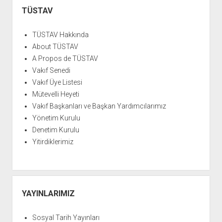
YURTDIŞI KİTAPLIĞI
aç
Menü
TÜSTAV
ATTF KİTAPLIĞI
FİDEF KİTAPLIĞI
TÜSTAV Hakkında
About TÜSTAV
TDF KİTAPLIĞI
A Propos de TÜSTAV
GDF KİTAPLIĞI
Vakıf Senedi
Vakıf Üye Listesi
Mütevelli Heyeti
Vakıf Başkanları ve Başkan Yardımcılarımız
Yönetim Kurulu
Denetim Kurulu
Yitirdiklerimiz
YAYINLARIMIZ
Sosyal Tarih Yayınları