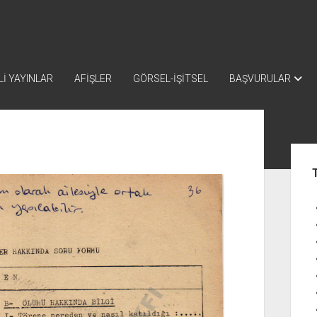
İ YAYINLAR
AFİŞLER
GÖRSEL-İŞİTSEL
BAŞVURULAR
Yan
Me