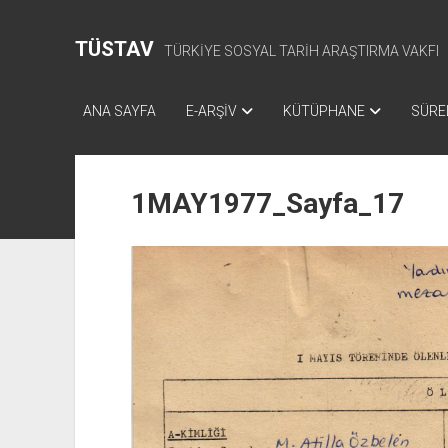
TÜSTAV
TÜRKİYE SOSYAL TARİH ARAŞTIRMA VAKFI
ANA SAYFA
E-ARŞİV
KÜTÜPHANE
SÜREL
1MAY1977_Sayfa_17