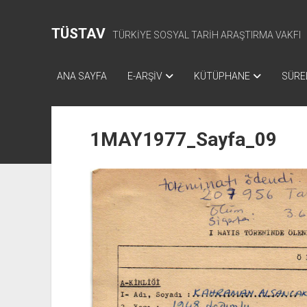
TÜSTAV
TÜRKİYE SOSYAL TARİH ARAŞTIRMA VAKFI
ANA SAYFA
E-ARŞİV
KÜTÜPHANE
SÜREL
1MAY1977_Sayfa_09