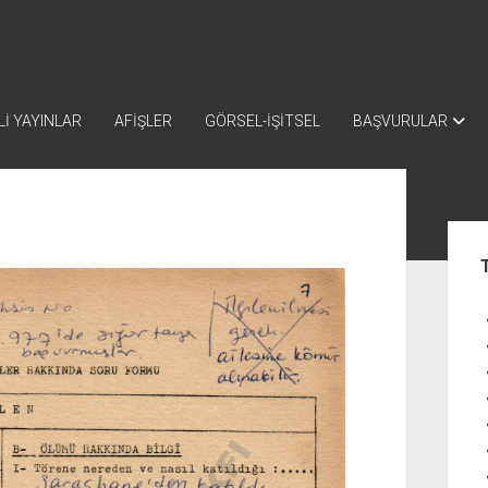
İ YAYINLAR
AFİŞLER
GÖRSEL-İŞİTSEL
BAŞVURULAR
Yan
Me