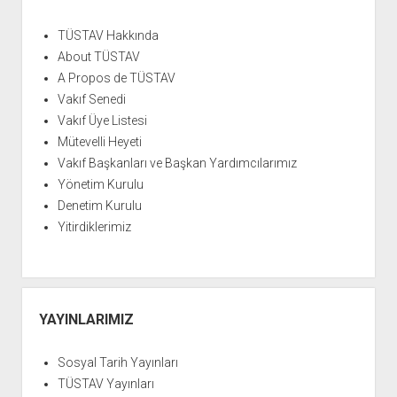
YURTDIŞI KİTAPLIĞI
aç
ATTF KİTAPLIĞI
TÜSTAV Hakkında
About TÜSTAV
FİDEF KİTAPLIĞI
A Propos de TÜSTAV
TDF KİTAPLIĞI
Vakıf Senedi
GDF KİTAPLIĞI
Vakıf Üye Listesi
Mütevelli Heyeti
Vakıf Başkanları ve Başkan Yardımcılarımız
Yönetim Kurulu
Denetim Kurulu
Yitirdiklerimiz
YAYINLARIMIZ
Sosyal Tarih Yayınları
TÜSTAV Yayınları