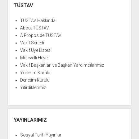
YURTDIŞI KİTAPLIĞI
aç
Menü
TÜSTAV
ATTF KİTAPLIĞI
TÜSTAV Hakkında
FİDEF KİTAPLIĞI
About TÜSTAV
TDF KİTAPLIĞI
A Propos de TÜSTAV
GDF KİTAPLIĞI
Vakıf Senedi
Vakıf Üye Listesi
Mütevelli Heyeti
Vakıf Başkanları ve Başkan Yardımcılarımız
Yönetim Kurulu
Denetim Kurulu
Yitirdiklerimiz
YAYINLARIMIZ
Sosyal Tarih Yayınları