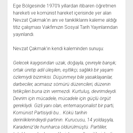
açılır
BARIŞ HAREKETLERİ ARŞİV FONU
SOL HAREKETLER KİTAPLIĞI
ÜYE BAŞVURU FORMU
İLETİŞİM
aç
Ege Bölgesinde 1970’li yıllardan itibaren öğretmen
menüyü
ARŞİVLERDEN YARARLANMA FORMU
DAVA DOSYALARI ARŞİV FONU
EMEK HAREKETİ KİTAPLIĞI
İLETİŞİM BİLGİLERİ
aç
hareketi ve komünist hareket içerisinde yer alan
Nevzat Çakmak’ın anı ve tanıklıklarını kaleme aldığı
GÖRSEL-İŞİTSEL ARŞİV FONU
BARIŞ HAREKETİ KİTAPLIĞI
BANKA HESAPLARIMIZ
KİTAP ABONE FORMU
titiz çalışması Vakfımızın Sosyal Tarih Yayınlarından
ARŞİVLERDEN YARARLANMA KOŞULLARI
GENÇLİK HAREKETİ KİTAPLIĞI
ÇALIŞMA GÜNLERİMİZ
yayınlandı.
KADIN HAREKETİ KİTAPLIĞI
Nevzat Çakmak’ın kendi kaleminden sunuşu:
ÖĞRETMEN HAREKETİ KİTAPLIĞI
ANTİKOMÜNİZM KİTAPLIĞI
Gelecek kaygısından uzak, doğayla, çevreyle barışık;
AYDINLIK KÜLLİYATI KİTAPLIĞI
ortak üretip adil üleşilen, eşitlikçi, sağlıklı bir yaşam
özlemiydi bizimkisi. Düşünmeyi bile yasaklayanlar,
NÂZIM HİKMET KİTAPLIĞI
darbeciler, acımasız sömürü düzencileri, düzenin
HİKMET KIVILCIMLI KİTAPLIĞI
tetikçileri buna izin vermezdi. Kurtuluş, devrimdeydi.
KERİM SADİ KİTAPLIĞI
Devrim için mücadele, mücadele için güçlü örgüt
gerekliydi. Gizli yanı olan, enternasyonalist bir parti,
HAYDAR RİFAT KİTAPLIĞI
Komünist Partisiydi bu… Kökü tarihin
1940’LI YILLAR KİTAPLIĞI
derinliklerindeydi partinin. Kurucusu, 14 yoldaşıyla,
açılır
YURTDIŞI KİTAPLIĞI
Karadeniz’de hunharca öldürülmüştü. Partililer,
menüyü