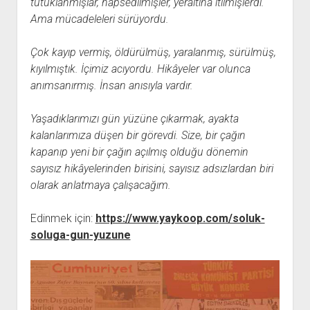
tutuklanmışlar, hapsedilmişler, yeraltına itilmişlerdi.
YURTDIŞI KİTAPLIĞI
aç
Ama mücadeleleri sürüyordu.
ATTF KİTAPLIĞI
FİDEF KİTAPLIĞI
Çok kayıp vermiş, öldürülmüş, yaralanmış, sürülmüş,
kıyılmıştık. İçimiz acıyordu. Hikâyeler var olunca
TDF KİTAPLIĞI
anımsanırmış. İnsan anısıyla vardır.
GDF KİTAPLIĞI
Yaşadıklarımızı gün yüzüne çıkarmak, ayakta
kalanlarımıza düşen bir görevdi. Size, bir çağın
kapanıp yeni bir çağın açılmış olduğu dönemin
sayısız hikâyelerinden birisini, sayısız adsızlardan biri
olarak anlatmaya çalışacağım.
Edinmek için:
https://www.yaykoop.com/soluk-
soluga-gun-yuzune